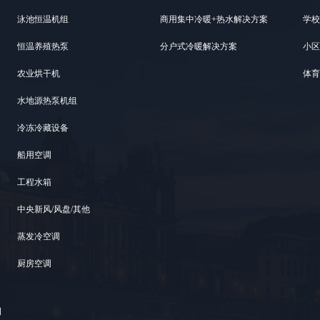
泳池恒温机组
商用集中冷暖+热水解决方案
学校
恒温养殖热泵
分户式冷暖解决方案
小区
农业烘干机
体育
水地源热泵机组
冷冻冷藏设备
船用空调
工程水箱
中央新风/风盘/其他
蒸发冷空调
厨房空调
司